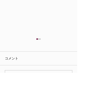
コメント
新年のご挨拶☀️
年末年始の営業
コメントを追加…
お知らせ