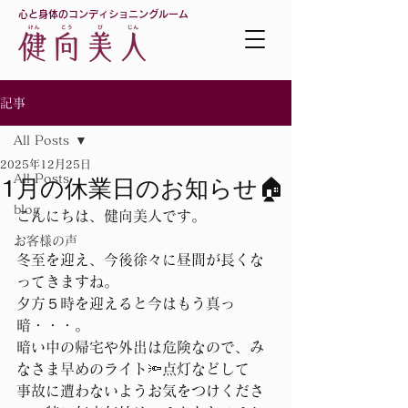
心と身体のコンディショニングルーム
記事
All Posts
2025年12月25日
All Posts
1月の休業日のお知らせ🏠
blog
こんにちは、健向美人です。
お客様の声
冬至を迎え、今後徐々に昼間が長くな
ってきますね。
夕方５時を迎えると今はもう真っ
暗・・・。
暗い中の帰宅や外出は危険なので、み
なさま早めのライト🔦点灯などして
事故に遭わないようお気をつけくださ