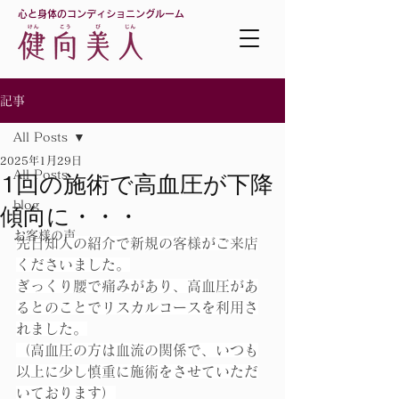
心と身体のコンディショニングルーム
記事
All Posts
2025年1月29日
All Posts
1回の施術で高血圧が下降
blog
傾向に・・・
お客様の声
先日知人の紹介で新規の客様がご来店
くださいました。
ぎっくり腰で痛みがあり、高血圧があ
るとのことでリスカルコースを利用さ
れました。
（高血圧の方は血流の関係で、いつも
以上に少し慎重に施術をさせていただ
いております）