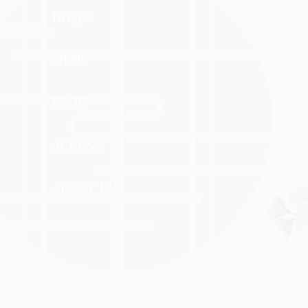
HOME
お
MENU
BLOG
ACCESS
10
ABOUT US
〒4
愛